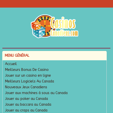
MENU GÉNÉRAL
Accueil
Meilleurs Bonus De Casino
Jouer sur un casino en ligne
Meilleurs Logiciels Au Canada
Nouveaux Jeux Canadiens
Jouer aux machines à sous au Canada
Jouer au poker au Canada
Jouer au baccara au Canada
Jouer au craps au Canada