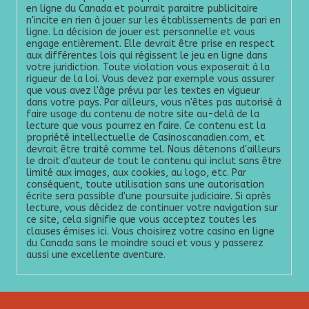
en ligne du Canada et pourrait paraitre publicitaire
n'incite en rien à jouer sur les établissements de pari en
ligne. La décision de jouer est personnelle et vous
engage entièrement. Elle devrait être prise en respect
aux différentes lois qui régissent le jeu en ligne dans
votre juridiction. Toute violation vous exposerait à la
rigueur de la loi. Vous devez par exemple vous assurer
que vous avez l'âge prévu par les textes en vigueur
dans votre pays. Par ailleurs, vous n'êtes pas autorisé à
faire usage du contenu de notre site au-delà de la
lecture que vous pourrez en faire. Ce contenu est la
propriété intellectuelle de Casinoscanadien.com, et
devrait être traité comme tel. Nous détenons d'ailleurs
le droit d'auteur de tout le contenu qui inclut sans être
limité aux images, aux cookies, au logo, etc. Par
conséquent, toute utilisation sans une autorisation
écrite sera passible d'une poursuite judiciaire. Si après
lecture, vous décidez de continuer votre navigation sur
ce site, cela signifie que vous acceptez toutes les
clauses émises ici. Vous choisirez votre casino en ligne
du Canada sans le moindre souci et vous y passerez
aussi une excellente aventure.